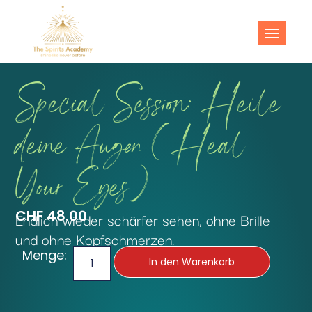
The Spirits
Shine like never before!
Academy
Special Session: Heile
deine Augen (Heal
Your Eyes)
CHF
48.00
Endlich wieder schärfer sehen, ohne Brille
und ohne Kopfschmerzen.
Menge:
In den Warenkorb