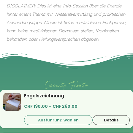
DISCLAIMER: Dies ist eine Info-Session über die Energie
hinter einem Thema mit Wissensvermittlung und praktischen
Anwendungstipps. Nicole ist keine medizinische Fachperson,
kann keine medizinischen Diagnosen stellen, Krankheiten
behandeln oder Heilungsversprechen abgeben.
Community-Favoriten
Engelszeichnung
CHF
190.00
–
CHF
260.00
Ausführung wählen
Details