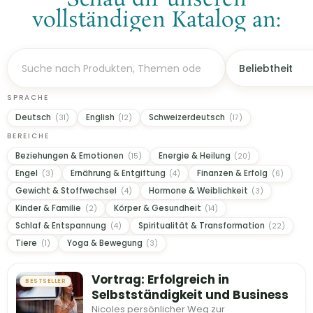
Schau dir unseren
vollständigen Katalog an:
SPRACHE
Deutsch
English
Schweizerdeutsch
(31)
(12)
(17)
BEREICHE
Beziehungen & Emotionen
Energie & Heilung
(15)
(20)
Engel
Ernährung & Entgiftung
Finanzen & Erfolg
(3)
(4)
(6)
Gewicht & Stoffwechsel
Hormone & Weiblichkeit
(4)
(3)
Kinder & Familie
Körper & Gesundheit
(2)
(14)
Schlaf & Entspannung
Spiritualität & Transformation
(4)
(22)
Tiere
Yoga & Bewegung
(1)
(3)
Vortrag: Erfolgreich in
BESTSELLER
Selbstständigkeit und Business
Nicoles persönlicher Weg zur