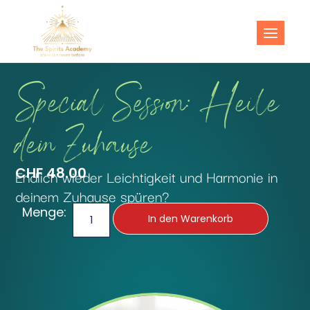
The Spirits
Shine like never before!
Academy
Special Session: Heile
dein Zuhause
CHF
48.00
Endlich wieder Leichtigkeit und Harmonie in
deinem Zuhause spüren?
Menge:
In den Warenkorb