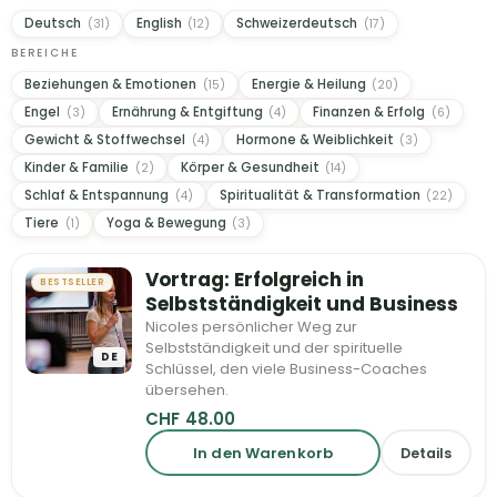
Deutsch
English
Schweizerdeutsch
(31)
(12)
(17)
BEREICHE
Beziehungen & Emotionen
Energie & Heilung
(15)
(20)
Engel
Ernährung & Entgiftung
Finanzen & Erfolg
(3)
(4)
(6)
Gewicht & Stoffwechsel
Hormone & Weiblichkeit
(4)
(3)
Kinder & Familie
Körper & Gesundheit
(2)
(14)
Schlaf & Entspannung
Spiritualität & Transformation
(4)
(22)
Tiere
Yoga & Bewegung
(1)
(3)
Vortrag: Erfolgreich in
BESTSELLER
Selbstständigkeit und Business
Nicoles persönlicher Weg zur
Selbstständigkeit und der spirituelle
DE
Schlüssel, den viele Business-Coaches
übersehen.
CHF
48.00
In den Warenkorb
Details