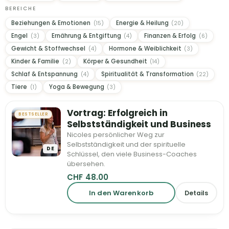
BEREICHE
Beziehungen & Emotionen
Energie & Heilung
(15)
(20)
Engel
Ernährung & Entgiftung
Finanzen & Erfolg
(3)
(4)
(6)
Gewicht & Stoffwechsel
Hormone & Weiblichkeit
(4)
(3)
Kinder & Familie
Körper & Gesundheit
(2)
(14)
Schlaf & Entspannung
Spiritualität & Transformation
(4)
(22)
Tiere
Yoga & Bewegung
(1)
(3)
Vortrag: Erfolgreich in
BESTSELLER
Selbstständigkeit und Business
Nicoles persönlicher Weg zur
Selbstständigkeit und der spirituelle
DE
Schlüssel, den viele Business-Coaches
übersehen.
CHF
48.00
In den Warenkorb
Details