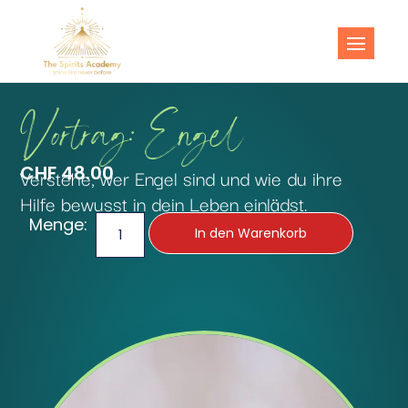
The Spirits
Shine like never before!
Academy
Vortrag: Engel
CHF
48.00
Verstehe, wer Engel sind und wie du ihre
Hilfe bewusst in dein Leben einlädst.
Menge:
In den Warenkorb