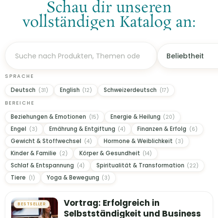
Schau dir unseren
vollständigen Katalog an:
SPRACHE
Deutsch
English
Schweizerdeutsch
(31)
(12)
(17)
BEREICHE
Beziehungen & Emotionen
Energie & Heilung
(15)
(20)
Engel
Ernährung & Entgiftung
Finanzen & Erfolg
(3)
(4)
(6)
Gewicht & Stoffwechsel
Hormone & Weiblichkeit
(4)
(3)
Kinder & Familie
Körper & Gesundheit
(2)
(14)
Schlaf & Entspannung
Spiritualität & Transformation
(4)
(22)
Tiere
Yoga & Bewegung
(1)
(3)
Vortrag: Erfolgreich in
BESTSELLER
Selbstständigkeit und Business